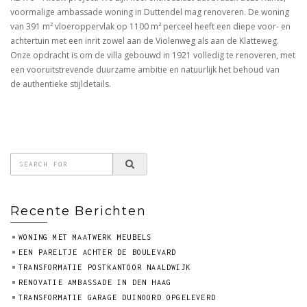
voormalige ambassade woning in Duttendel mag renoveren. De woning
van 391
m²
vloeroppervlak op 1100
m²
perceel heeft een diepe voor- en
achtertuin met een inrit zowel aan de Violenweg als aan de Klatteweg.
Onze opdracht is om de villa gebouwd in 1921
volledig te renoveren, met
een vooruitstrevende duurzame ambitie en natuurlijk het behoud van
de
authentieke stijldetails.
Recente Berichten
WONING MET MAATWERK MEUBELS
EEN PARELTJE ACHTER DE BOULEVARD
TRANSFORMATIE POSTKANTOOR NAALDWIJK
RENOVATIE AMBASSADE IN DEN HAAG
TRANSFORMATIE GARAGE DUINOORD OPGELEVERD