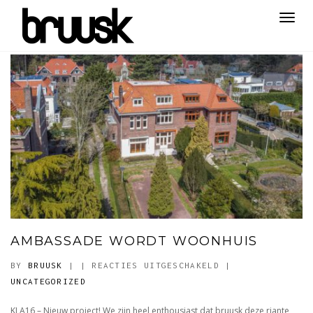
Toggl
navig
AMBASSADE WORDT WOONHUIS
VOOR
BY
BRUUSK
|
|
REACTIES UITGESCHAKELD
|
AMBASSADE
UNCATEGORIZED
WORDT
KLA16 – Nieuw project! We zijn heel enthousiast dat bruusk deze riante,
WOONHUIS