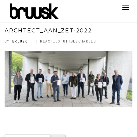
Toggl
navig
ARCHTECT_AAN_ZET-2022
VOOR
BY
BRUUSK
|
|
REACTIES UITGESCHAKELD
ARCHTECT_AAN_ZET
2022