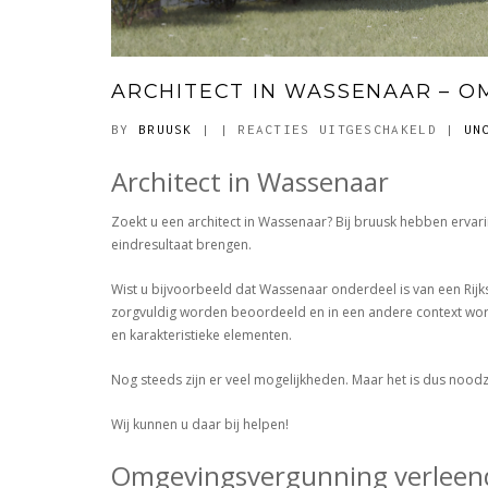
ARCHITECT IN WASSENAAR – 
VOOR
BY
BRUUSK
|
|
REACTIES UITGESCHAKELD
|
UN
ARCHI
Architect in Wassenaar
IN
WASSE
Zoekt u een architect in Wassenaar? Bij bruusk hebben erva
–
eindresultaat brengen.
OMGEV
VERLE
Wist u bijvoorbeeld dat Wassenaar onderdeel is van een Ri
zorgvuldig worden beoordeeld en in een andere context word
en karakteristieke elementen.
Nog steeds zijn er veel mogelijkheden. Maar het is dus noo
Wij kunnen u daar bij helpen!
Omgevingsvergunning verleen