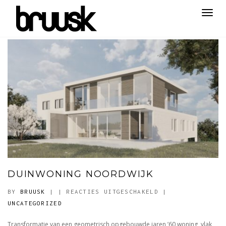
Toggl
navig
DUINWONING NOORDWIJK
VOOR
BY
BRUUSK
|
|
REACTIES UITGESCHAKELD
|
DUINWONING
UNCATEGORIZED
NOORDWIJK
Transformatie van een geometrisch opgebouwde jaren ’60 woning, vlak