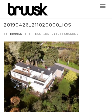
Toggl
navig
20190426_211020000_IOS
VOOR
BY
BRUUSK
|
|
REACTIES UITGESCHAKELD
20190426_2110200