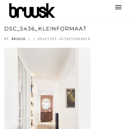
Toggl
navig
DSC_5436_KLEINFORMAAT
VOOR
BY
BRUUSK
|
|
REACTIES UITGESCHAKELD
DSC_5436_KLEINFO