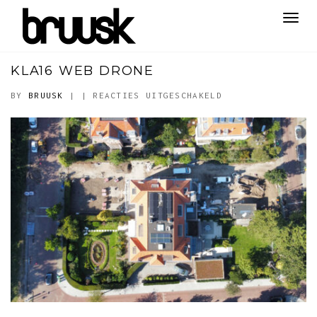
Toggl
navig
KLA16 WEB DRONE
VOOR
BY
BRUUSK
|
|
REACTIES UITGESCHAKELD
KLA16
WEB
DRONE