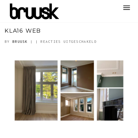
Toggl
navig
KLA16 WEB
VOOR
BY
BRUUSK
|
|
REACTIES UITGESCHAKELD
KLA16
WEB