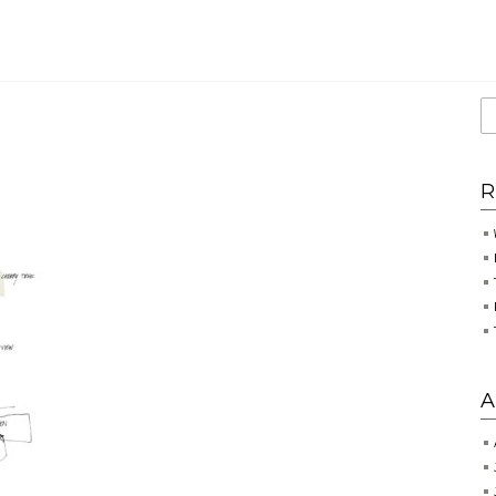
NT
R
H
A