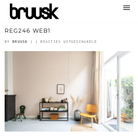
Toggl
navig
REG246 WEB1
VOOR
BY
BRUUSK
|
|
REACTIES UITGESCHAKELD
REG246
WEB1