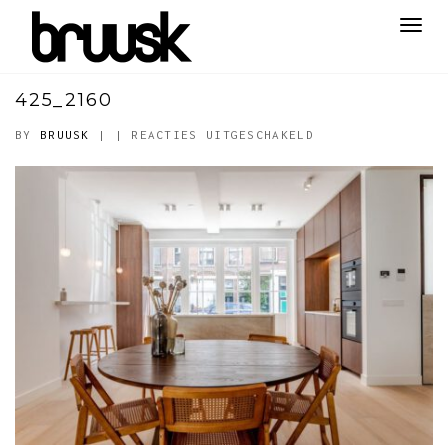
Toggl
navig
425_2160
VOOR
BY
BRUUSK
|
|
REACTIES UITGESCHAKELD
425_2160