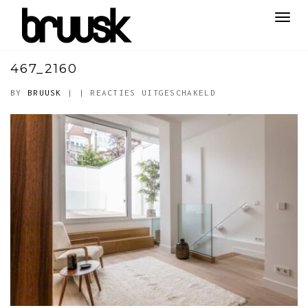
Toggl
navig
467_2160
VOOR
BY
BRUUSK
|
|
REACTIES UITGESCHAKELD
467_2160