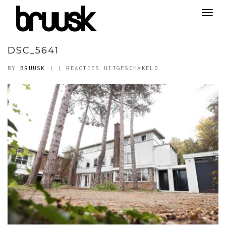
Toggl
navig
DSC_5641
VOOR
BY
BRUUSK
|
|
REACTIES UITGESCHAKELD
DSC_5641