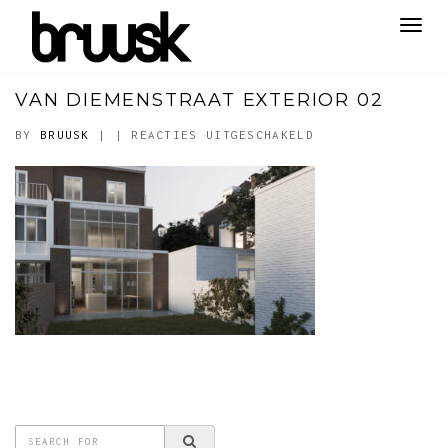
Toggl
navig
VAN DIEMENSTRAAT EXTERIOR 02
VOOR
BY
BRUUSK
|
|
REACTIES UITGESCHAKELD
VAN
DIEMENSTRAAT
EXTERIOR
02