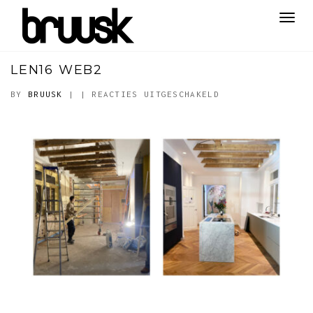
Toggl
navig
LEN16 WEB2
VOOR
BY
BRUUSK
|
|
REACTIES UITGESCHAKELD
LEN16
WEB2