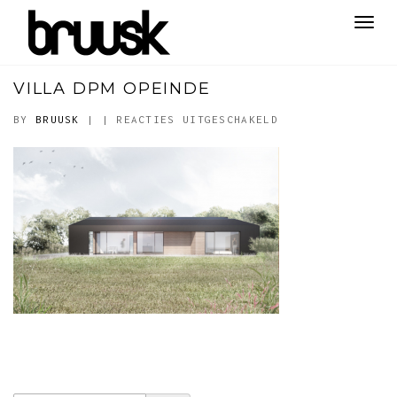
Toggl
navig
VILLA DPM OPEINDE
VOOR
BY
BRUUSK
|
|
REACTIES UITGESCHAKELD
VILLA
DPM
OPEINDE