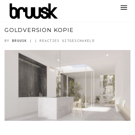
Toggl
navig
GOLDVERSION KOPIE
VOOR
BY
BRUUSK
|
|
REACTIES UITGESCHAKELD
GOLDVERSION
KOPIE