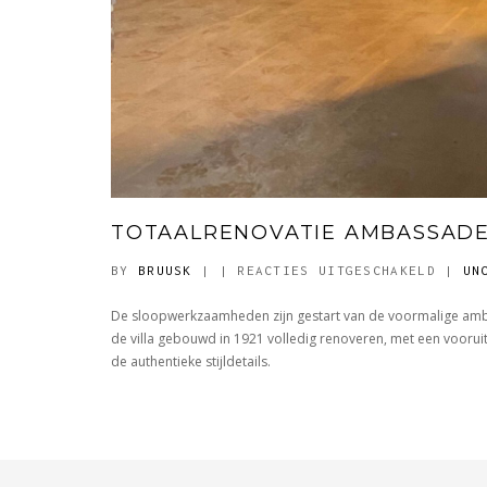
TOTAALRENOVATIE AMBASSAD
VOOR
BY
BRUUSK
|
|
REACTIES UITGESCHAKELD
|
UN
TOTAA
De sloopwerkzaamheden zijn gestart van de voormalige am
AMBAS
d
e villa gebouwd in 1921
volledig renoveren, met een voorui
de
authentieke stijldetails.