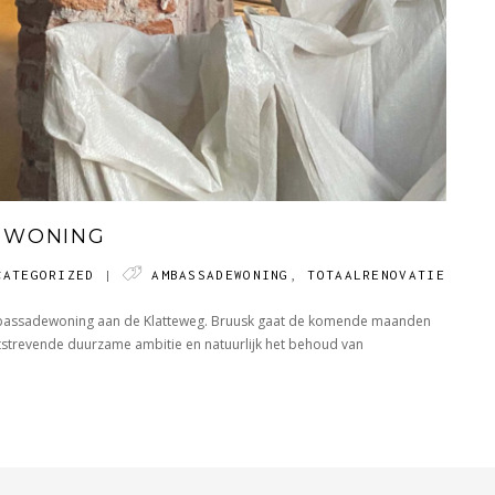
EWONING
CATEGORIZED
|
AMBASSADEWONING
,
TOTAALRENOVATIE
LRENOVATIE
bassadewoning aan de Klatteweg
. Bruusk gaat de komende maanden
SADEWONING
tstrevende duurzame ambitie en natuurlijk het behoud van