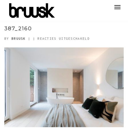
Toggl
navig
387_2160
VOOR
BY
BRUUSK
|
|
REACTIES UITGESCHAKELD
387_2160