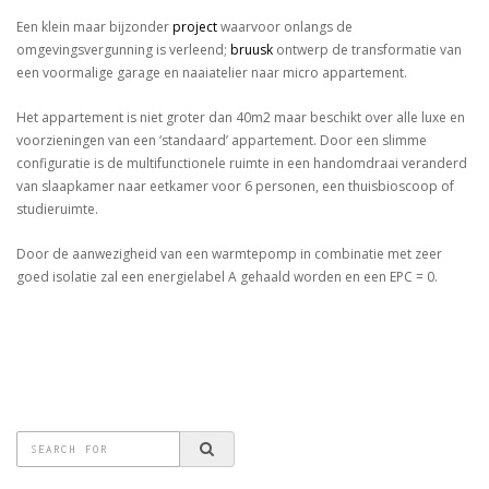
VERGUNNING
Een klein maar bijzonder
project
waarvoor onlangs de
VERLEEND
omgevingsvergunning is verleend;
bruusk
ontwerp de transformatie van
VOOR
een voormalige garage en naaiatelier naar micro appartement.
MICRO
APPARTEMENT
Het appartement is niet groter dan 40m2 maar beschikt over alle luxe en
voorzieningen van een ‘standaard’ appartement. Door een slimme
configuratie is de multifunctionele ruimte in een handomdraai veranderd
van slaapkamer naar eetkamer voor 6 personen, een thuisbioscoop of
studieruimte.
Door de aanwezigheid van een warmtepomp in combinatie met zeer
goed isolatie zal een energielabel A gehaald worden en een EPC = 0.