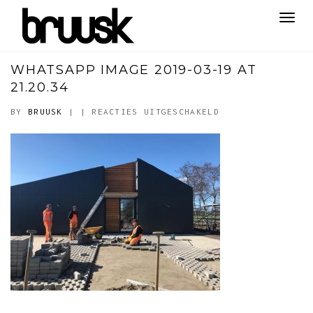
Toggl
navig
WHATSAPP IMAGE 2019-03-19 AT
21.20.34
VOOR
BY
BRUUSK
|
|
REACTIES UITGESCHAKELD
WHATSAPP
IMAGE
2019-
03-
19
AT
21.20.34