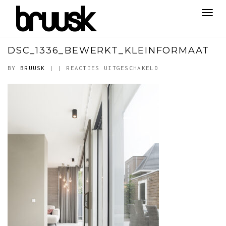
Toggl
navig
DSC_1336_BEWERKT_KLEINFORMAAT
VOOR
BY
BRUUSK
|
|
REACTIES UITGESCHAKELD
DSC_1336_BEWERKT