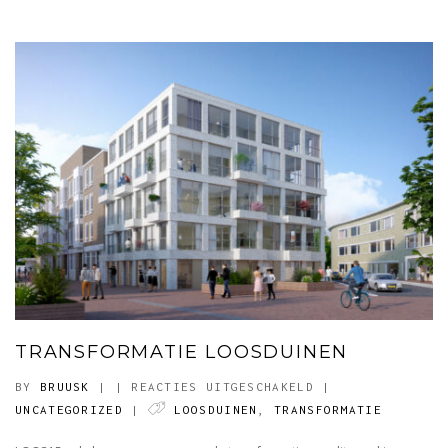
TRANSFORMATIE LOOSDUINEN
VOOR
BY
BRUUSK
|
|
REACTIES UITGESCHAKELD
|
TRANSFORMATIE
UNCATEGORIZED
|
LOOSDUINEN
,
TRANSFORMATIE
LOOSDUINEN