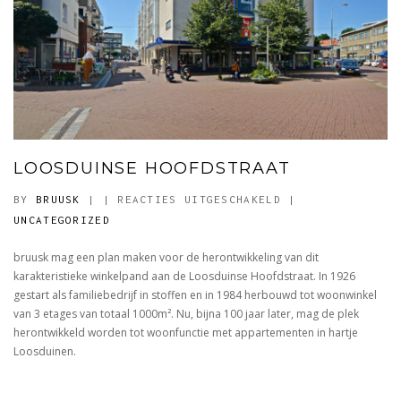
LOOSDUINSE HOOFDSTRAAT
VOOR
BY
BRUUSK
|
|
REACTIES UITGESCHAKELD
|
LOOSDUINSE
UNCATEGORIZED
HOOFDSTRAAT
bruusk mag een plan maken voor de herontwikkeling van dit
karakteristieke winkelpand aan de Loosduinse Hoofdstraat. In 1926
gestart als familiebedrijf in stoffen en in 1984 herbouwd tot woonwinkel
van 3 etages van totaal 1000m². Nu, bijna 100 jaar later, mag de plek
herontwikkeld worden tot woonfunctie met appartementen in hartje
Loosduinen.