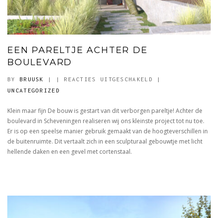
EEN PARELTJE ACHTER DE
BOULEVARD
VOOR
BY
BRUUSK
|
|
REACTIES UITGESCHAKELD
|
EEN
UNCATEGORIZED
PARELTJE
Klein maar fijn De bouw is gestart van dit verborgen pareltje! Achter de
ACHTER
boulevard in Scheveningen realiseren wij ons kleinste project tot nu toe.
DE
Er is op een speelse manier gebruik gemaakt van de hoogteverschillen in
BOULEVARD
de buitenruimte. Dit vertaalt zich in een sculpturaal gebouwtje met licht
hellende daken en een gevel met cortenstaal.