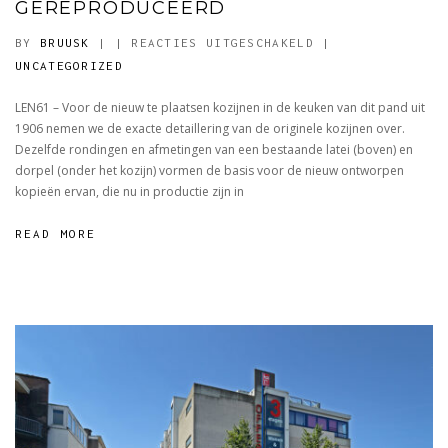
GEREPRODUCEERD
VOOR
BY
BRUUSK
|
|
REACTIES UITGESCHAKELD
|
ORIGINELE
UNCATEGORIZED
DETAILS
LEN61 – Voor de nieuw te plaatsen kozijnen in de keuken van dit pand uit
GEREPRODUCEERD
1906 nemen we de exacte detaillering van de originele kozijnen over.
Dezelfde rondingen en afmetingen van een bestaande latei (boven) en
dorpel (onder het kozijn) vormen de basis voor de nieuw ontworpen
kopieën ervan, die nu in productie zijn in
READ MORE