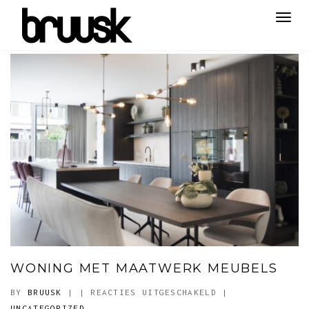
Toggl
navig
WONING MET MAATWERK MEUBELS
VOOR
BY
BRUUSK
|
|
REACTIES UITGESCHAKELD
|
WONING
UNCATEGORIZED