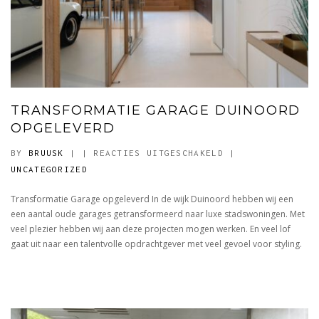
TRANSFORMATIE GARAGE DUINOORD
OPGELEVERD
VOOR
BY
BRUUSK
|
|
REACTIES UITGESCHAKELD
|
TRANSFORMATIE
UNCATEGORIZED
GARAGE
Transformatie Garage opgeleverd In de wijk Duinoord hebben wij een
DUINOORD
een aantal oude garages getransformeerd naar luxe stadswoningen. Met
OPGELEVERD
veel plezier hebben wij aan deze projecten mogen werken. En veel lof
gaat uit naar een talentvolle opdrachtgever met veel gevoel voor styling.