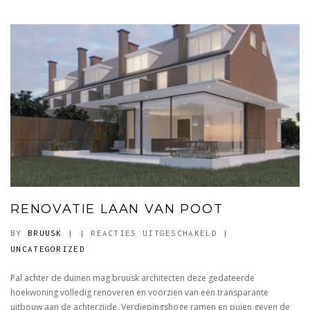
RENOVATIE LAAN VAN POOT
VOOR
BY
BRUUSK
|
|
REACTIES UITGESCHAKELD
|
RENOVATIE
UNCATEGORIZED
LAAN
Pal achter de duinen mag bruusk architecten deze gedateerde
VAN
hoekwoning volledig renoveren en voorzien van een transparante
POOT
uitbouw aan de achterzijde. Verdiepingshoge ramen en puien geven de