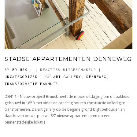
STADSE APPARTEMENTEN DENNEWEG
VOOR
BY
BRUUSK
|
|
REACTIES UITGESCHAKELD
|
STADSE
UNCATEGORIZED
|
ART GALLERY
,
DENNEWEG
,
APPARTEMENTEN
TRANSFORMATIE PAKHUIS
DENNEWEG
DEN14 – Nieuw project! Bruusk heeft de mooie uitdaging om dit pakhuis
gebouwd in 1850 met vides en prachtig houten constructie volledig te
transformeren. De art gallery op de begane grond blijft behouden en
daarboven ontwerpen we 6/7 nieuwe appartementen op een
binnenstedelijke lokatie.