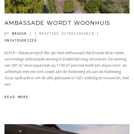
AMBASSADE WORDT WOONHUIS
VOOR
BY
BRUUSK
|
|
REACTIES UITGESCHAKELD
|
AMBASSADE
UNCATEGORIZED
WORDT
KLA16 – Nieuw project! We zijn heel enthousiast dat bruusk deze riante,
WOONHUIS
voormalige ambassade woning in Duttendel mag renoveren. De woning
van 391 m² vloeroppervlak op 1100 m² perceel heeft een diepe voor- en
achtertuin met een inrit zowel aan de Violenweg als aan de Klatteweg.
Onze opdracht is om de villa gebouwd in 1921 volledig te renoveren, met
een
READ MORE