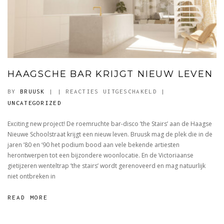
HAAGSCHE BAR KRIJGT NIEUW LEVEN
VOOR
BY
BRUUSK
|
|
REACTIES UITGESCHAKELD
|
HAAGSCHE
UNCATEGORIZED
BAR
Exciting new project! De roemruchte bar-disco ’the Stairs’ aan de Haagse
KRIJGT
Nieuwe Schoolstraat krijgt een nieuw leven. Bruusk mag de plek die in de
NIEUW
jaren ’80 en ‘90 het podium bood aan vele bekende artiesten
LEVEN
herontwerpen tot een bijzondere woonlocatie. En de Victoriaanse
gietijzeren wenteltrap ’the stairs’ wordt gerenoveerd en mag natuurlijk
niet ontbreken in
READ MORE