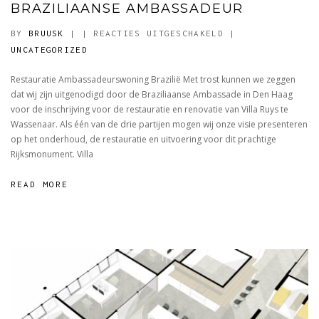
BRAZILIAANSE AMBASSADEUR
VOOR
BY
BRUUSK
|
|
REACTIES UITGESCHAKELD
|
DEELNAME
UNCATEGORIZED
TENDER
Restauratie Ambassadeurswoning Brazilië Met trost kunnen we zeggen
RESIDENTIE
dat wij zijn uitgenodigd door de Braziliaanse Ambassade in Den Haag
BRAZILIAANSE
voor de inschrijving voor de restauratie en renovatie van Villa Ruys te
AMBASSADEUR
Wassenaar. Als één van de drie partijen mogen wij onze visie presenteren
op het onderhoud, de restauratie en uitvoering voor dit prachtige
Rijksmonument. Villa
READ MORE