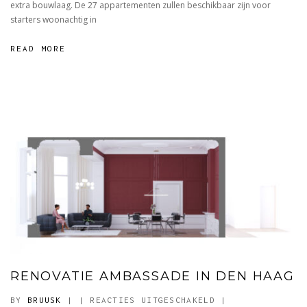
extra bouwlaag. De 27 appartementen zullen beschikbaar zijn voor
starters woonachtig in
READ MORE
RENOVATIE AMBASSADE IN DEN HAAG
VOOR
BY
BRUUSK
|
|
REACTIES UITGESCHAKELD
|