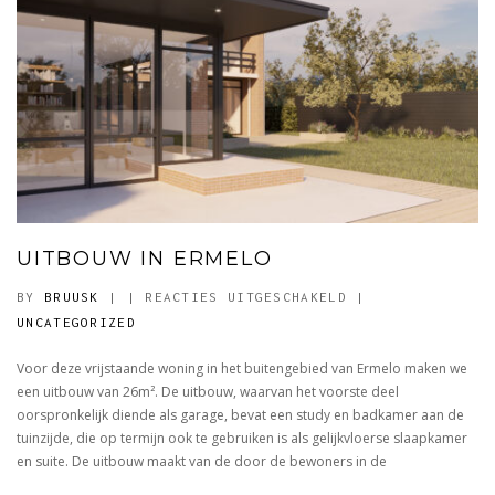
UITBOUW IN ERMELO
VOOR
BY
BRUUSK
|
|
REACTIES UITGESCHAKELD
|
UITBOUW
UNCATEGORIZED
IN
Voor deze vrijstaande woning in het buitengebied van Ermelo maken we
ERMELO
een uitbouw van 26m². De uitbouw, waarvan het voorste deel
oorspronkelijk diende als garage, bevat een study en badkamer aan de
tuinzijde, die op termijn ook te gebruiken is als gelijkvloerse slaapkamer
en suite. De uitbouw maakt van de door de bewoners in de