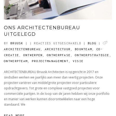
ONS ARCHITECTENBUREAU
UITGELEGD
VOOR
BY
BRUUSK
|
|
REACTIES UITGESCHAKELD
|
BLOG
|
ONS
ARCHITECTENBUREAU
,
ARCHITECTUUR
,
BOUWTEAM
,
CO-
ARCHITECTENBUREA
CREATIE
,
ONTWERPEN
,
ONTWERPFASE
,
ONTWERPSTRATEGIE
,
UITGELEGD
ONTWERPTEAM
,
PROJECTMANAGEMENT
,
VISIE
ARCHITECTENBUREAU Bruusk Architecten is opgericht in 2017 en
sindsdien werken we jaarlijks aan meer dan veertig projecten. Onze
projecten variëren van middelgrote projecten voor particuliere
opdrachtgevers. Tot grote en complexe vastgoed projecten voor
commerciële partijen. In de loop van de jaren hebben wij onze portfolio
en manier van werken kunnen doorontwikkelen naar een hoge
standaard. We
READ MORE