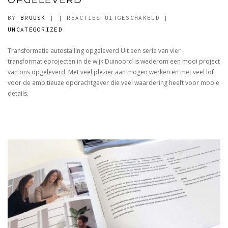
VOOR
BY
BRUUSK
|
|
REACTIES UITGESCHAKELD
|
TRANSFORMATIE
UNCATEGORIZED
AUTOSTALLING
Transformatie autostalling opgeleverd Uit een serie van vier
OPGELEVERD
transformatieprojecten in de wijk Duinoord is wederom een mooi project
van ons opgeleverd. Met veel plezier aan mogen werken en met veel lof
voor de ambitieuze opdrachtgever die veel waardering heeft voor mooie
details.