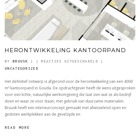
HERONTWIKKELING KANTOORPAND
VOOR
BY
BRUUSK
|
|
REACTIES UITGESCHAKELD
|
HERONTWIKKELING
UNCATEGORIZED
KANTOORPAND
Het definitief ontwerp is afgerond voor de herontwikkeling van een 4000
m² kantoorpand in Gouda. De opdrachtgever heeft de wens uitgesproken
voor een lichte, natuurlijke werkomgeving die laat zien wat ze als bedrijf
doen en waar ze voor staan, met gebruik van duurzame materialen.
Bruusk heeft een interieurconcept gemaakt met afwisselend open en
gesloten werkplekken aan de gevelzijde en
READ MORE